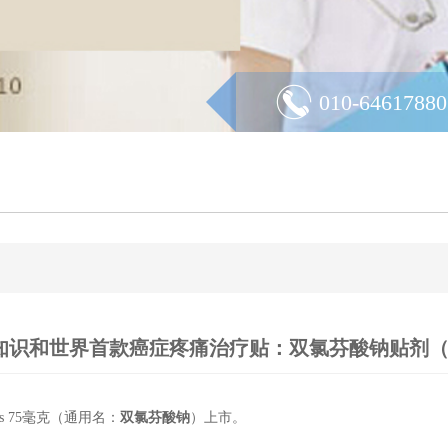
010-64617880
和世界首款癌症疼痛治疗贴：双氯芬酸钠贴剂（Zicth
es 75毫克（通用名：
双氯芬酸钠
）上市。