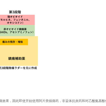
痛效果，因此即使开始使用阿片类镇痛药，非甾体抗炎药和对乙酰氨基酚