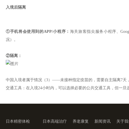
入境后隔离
①手机将会使用到的APP/小程序：
海关旅客指尖服务小程序、Goog
况）。
②隔离：
中国入境者属于情况（3）——
未接种指定疫苗的，需要自主隔离7天
交通工具：
在入境24小时内，可以选择必要的公共交通工具，但一旦
日本精密体检
日本高端治疗
养老康复
新闻资讯
关于我