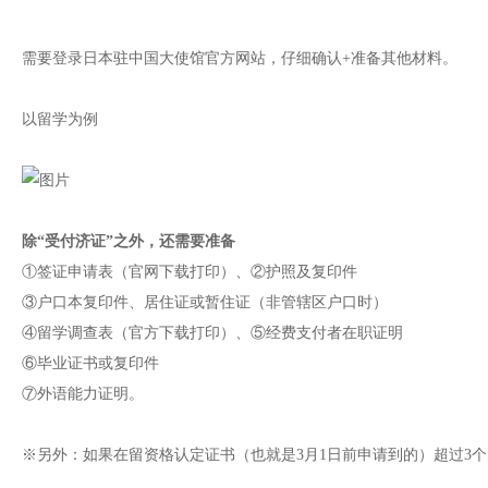
需要登录日本驻中国大使馆官方网站，仔细确认+准备其他材料。
以留学为例
除“受付济证”之外，还需要准备
①签证申请表（官网下载打印）、②护照及复印件
③户口本复印件、居住证或暂住证（非管辖区户口时）
④留学调查表（官方下载打印）、⑤经费支付者在职证明
⑥毕业证书或复印件
⑦外语能力证明。
※另外：如果在留资格认定证书（也就是3月1日前申请到的）超过3个