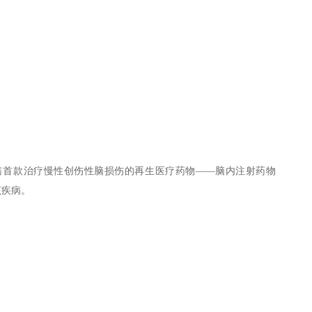
产销售首款治疗慢性创伤性脑损伤的再生医疗药物——脑内注射药物
该疾病。