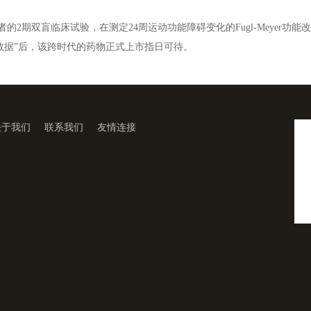
双盲临床试验，在测定24周运动功能障碍变化的Fugl-Meyer功能改善
数据”后，该跨时代的药物正式上市指日可待。
关于我们
联系我们
友情连接