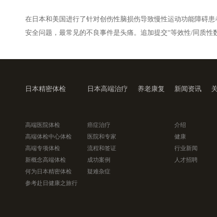
在日本和美国进行了针对创伤性脑损伤导致慢性运动功能障碍患者的2期
安全问题，最常见的不良事件是头痛。追加提交“等效性/同质性
日本精密体检
日本高端治疗
养老康复
新闻资讯
高端医院体检
癌症治疗
介绍
高端体检中心体检
医院和专家
健康
高端专项体检
流程和签证
行业新闻
新概念高端体检
成功案例
人才招聘
何为日本精密体检
疑难杂症
参考赴日健康之旅行