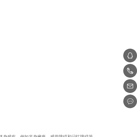
279470604
010-64617880
终身残疾，例如半身瘫痪、感觉障碍和记忆障碍等。