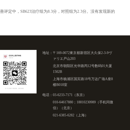
评定中，SB623治疗组为8.3分，对照组为2.3分。没有发现新的
地址：
〒169-0072東京都新宿区大久保2-3-9ヴ
ァリエ戸山203
北京市朝阳区光华路丙12号数码01大厦
1502B
上海市杨浦区国宾路18号万达广场A座8
楼B018室
电话：
03-6233-7171（东京）
010-64617880；18810230989（手机同微
信）（北京）
021-6385-6282（上海）