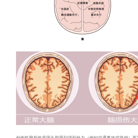
创伤性脑损伤是因头部受到强烈外力（例如交通事故或跌倒）而