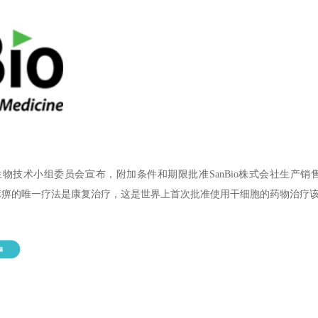
及生物技术小组委员会宣布，附加条件和期限批准SanBio株式会社生
致的运动性麻痹的唯一疗法是康复治疗，这是世界上首次批准使用干细胞的药物治疗