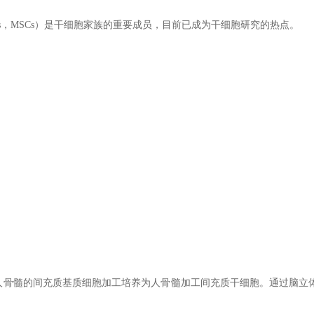
ma Cells，MSCs）是干细胞家族的重要成员，目前已成为干细胞研究的热点。
健康成人骨髓的间充质基质细胞加工培养为人骨髓加工间充质干细胞。通过脑立