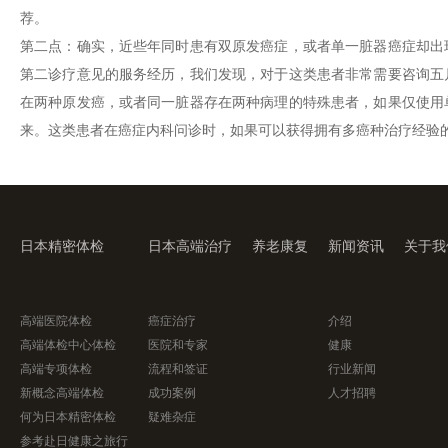
荐。
第二点：确实，近些年同时患有双原发癌症，或者单一脏器癌症却出
第二诊疗意见的服务经历，我们发现，对于这类患者非常需要咨询五
在两种原发癌，或者同一脏器存在两种病理的特殊患者，如果仅使用
来。这类患者在癌症内科问诊时，如果可以获得拥有多癌种治疗经验
日本精密体检
日本高端治疗
养老康复
新闻资讯
关于我
高端医院体检
癌症治疗
介绍
高端体检中心体检
医院和专家
健康
高端专项体检
流程和签证
行业新闻
新概念高端体检
成功案例
人才招聘
何为日本精密体检
疑难杂症
参考赴日健康之旅行